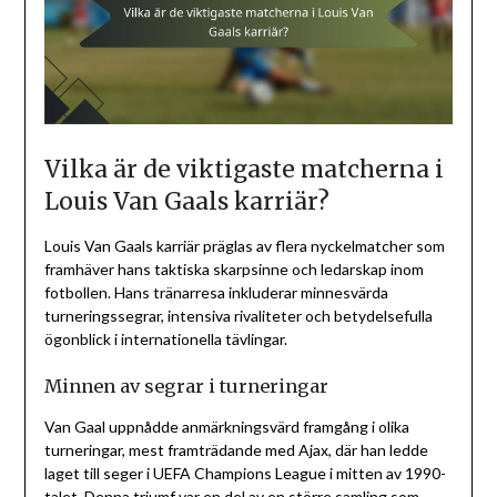
Vilka är de viktigaste matcherna i
Louis Van Gaals karriär?
Louis Van Gaals karriär präglas av flera nyckelmatcher som
framhäver hans taktiska skarpsinne och ledarskap inom
fotbollen. Hans tränarresa inkluderar minnesvärda
turneringssegrar, intensiva rivaliteter och betydelsefulla
ögonblick i internationella tävlingar.
Minnen av segrar i turneringar
Van Gaal uppnådde anmärkningsvärd framgång i olika
turneringar, mest framträdande med Ajax, där han ledde
laget till seger i UEFA Champions League i mitten av 1990-
talet. Denna triumf var en del av en större samling som