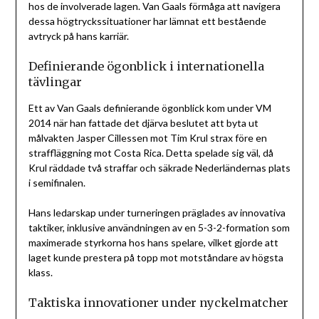
hos de involverade lagen. Van Gaals förmåga att navigera
dessa högtryckssituationer har lämnat ett bestående
avtryck på hans karriär.
Definierande ögonblick i internationella
tävlingar
Ett av Van Gaals definierande ögonblick kom under VM
2014 när han fattade det djärva beslutet att byta ut
målvakten Jasper Cillessen mot Tim Krul strax före en
straffläggning mot Costa Rica. Detta spelade sig väl, då
Krul räddade två straffar och säkrade Nederländernas plats
i semifinalen.
Hans ledarskap under turneringen präglades av innovativa
taktiker, inklusive användningen av en 5-3-2-formation som
maximerade styrkorna hos hans spelare, vilket gjorde att
laget kunde prestera på topp mot motståndare av högsta
klass.
Taktiska innovationer under nyckelmatcher