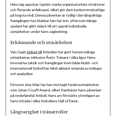
Hans lag uppvisar typiskt starka organisatoriska strukturer
och flytande anfallsspel, vilket gör dem konkurrenskraftiga
på högsta nivå. Denna påverkan är tydlig i den långsiktiga
framgången hos klubbar han har lett, eftersom många
spelare har gått vidare till att uppnå individuella
utmärkelser under hans vägledning.
Erkännande och utmärkelser
Van Gaals
bidrag till
fotbollen har gett honom många
utmärkelser, inklusive Årets Tränare i olika ligor. Hans
innovativa taktik och framgångar inom både klubb- och
internationell fotboll har blivit allmänt erkända av kollegor
och analytiker.
Förutom sina titlar har han mottagit hedersutmärkelser
som Johan Cruyff Award, vilket framhäver hans påverkan
på nederländsk fotboll. Hans arv förstärks ytterligare av
hans inträde i olika fotbollens Hall of Fame.
Långvarighet i tränarroller