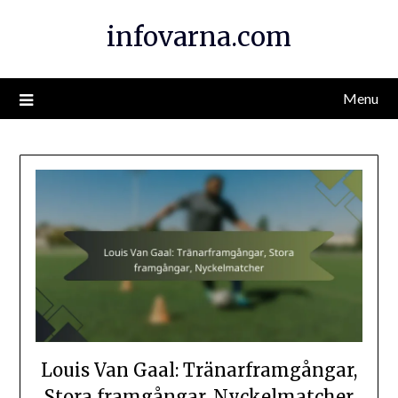
Skip
infovarna.com
to
content
Menu
Louis Van Gaal: Tränarframgångar,
Stora framgångar, Nyckelmatcher