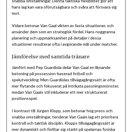
snabba omställningar. Denna taktiska flexibilitet gör att
hans lag kan vara oförutsägbara och svåra att försvara sig
mot.
Vidare betonar Van Gaal vikten av fasta situationer, och
använder dem som en strategisk fördel. Hans noggranna
planering och uppmärksamhet på detaljer i dessa
situationer resulterar ofta i avgörande mål under matcher.
Jämförelse med samtida tränare
Jämfört med Pep Guardiola delar Van Gaal en liknande
betoning på possession-baserad fotboll och
spelutveckling. Men Guardiolas tillvägagångssätt är ofta
mer flytande och fokuserat på intrikata passningsmönster,
medan Van Gaals stil inkluderar ett mer strukturerat
positionsspel.
I kontrast till Jürgen Klopp, som betonar hög press och
snabba omställningar, tenderar Van Gaals lag att prioritera
kontroll och taktisk disciplin. Klopps tillvägagångssätt är
mer dynamiskt och förlitar sig starkt på spelarnas fysiska