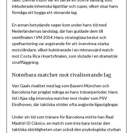
inkluderade inhemska ligatitlar och cuper, vilket visar hans
förmåga att bygga ett vinnande lag.
En annan betydande seger kom under hans tid med
Nederländernas landslag, där han guidade dem till
semifinalen i VM 2014. Hans strategiska beslut och
spelhantering var avgörande för att övervinna starka
motståndare, vilket kulminerade i en minnesvärd match
mot Costa Rica i kvartsfinalen, som slutade i en dramatisk
straffläggning.
Noterbara matcher mot rivaliserande lag
Van Gaals rivalitet med lag som Bayern München och
Barcelona har präglat många av hans tränarperioder. Hans
tid i Ajax såg intensiva matcher mot rivaler som PSV
Eindhoven, där taktiska strider ofta avgjorde ligautgångar.
Under sin tid som tränare för Barcelona mötte han Real
Madrid i El Clásico, en match som inte bara testar den
taktiska skickligheten utan också den psykologiska styrkan