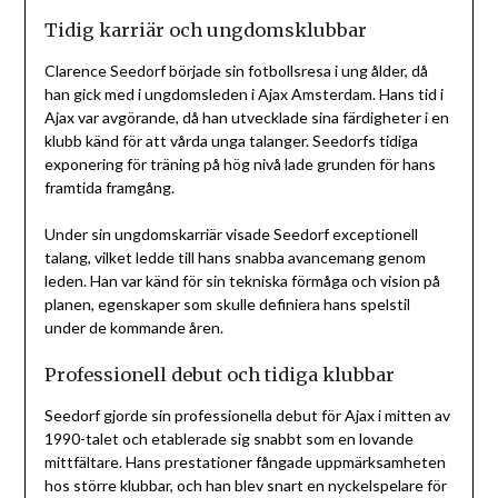
Tidig karriär och ungdomsklubbar
Clarence Seedorf började sin fotbollsresa i ung ålder, då
han gick med i ungdomsleden i Ajax Amsterdam. Hans tid i
Ajax var avgörande, då han utvecklade sina färdigheter i en
klubb känd för att vårda unga talanger. Seedorfs tidiga
exponering för träning på hög nivå lade grunden för hans
framtida framgång.
Under sin ungdomskarriär visade Seedorf exceptionell
talang, vilket ledde till hans snabba avancemang genom
leden. Han var känd för sin tekniska förmåga och vision på
planen, egenskaper som skulle definiera hans spelstil
under de kommande åren.
Professionell debut och tidiga klubbar
Seedorf gjorde sin professionella debut för Ajax i mitten av
1990-talet och etablerade sig snabbt som en lovande
mittfältare. Hans prestationer fångade uppmärksamheten
hos större klubbar, och han blev snart en nyckelspelare för