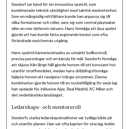
Seedorf var känd för sin innovativa spelstil, som
kombinerade teknisk skicklighet med taktisk medvetenhet.
Som en mångsidig mittfältare kunde han anpassa sig till
olika formationer och roller, vare sig som central playmaker
eller en mer defensiv närvaro. Hans förmåga att läsa spelet
gjorde att han kunde fatta avgörande beslut som ofta
förändrade matchernas utgång.
Hans spelstil kännetecknades av utmärkt bollkontroll,
precisa passningar och en känsla för mål. Seedorfs förmåga
att skjuta från långt håll gjorde honom till ett konstant hot
utanför straffområdet, medan hans dribblingsförmåga
hjälpte honom att navigera i trånga utrymmen. Denna
kombination gjorde honom till en nyckeltillgång för varje lag
han spelade för, inklusive Ajax, Real Madrid, AC Milan och
det nederländska landslaget.
Ledarskaps- och mentorsroll
Seedorfs starka ledarskapskvaliteter var tydliga både på
och utanför planen. Han var ofta kapten för sina lag, ledde