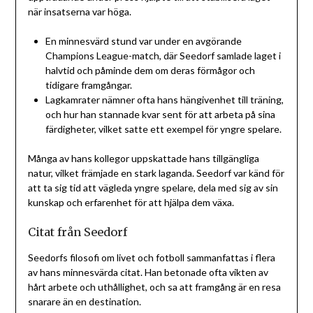
när insatserna var höga.
En minnesvärd stund var under en avgörande
Champions League-match, där Seedorf samlade laget i
halvtid och påminde dem om deras förmågor och
tidigare framgångar.
Lagkamrater nämner ofta hans hängivenhet till träning,
och hur han stannade kvar sent för att arbeta på sina
färdigheter, vilket satte ett exempel för yngre spelare.
Många av hans kollegor uppskattade hans tillgängliga
natur, vilket främjade en stark laganda. Seedorf var känd för
att ta sig tid att vägleda yngre spelare, dela med sig av sin
kunskap och erfarenhet för att hjälpa dem växa.
Citat från Seedorf
Seedorfs filosofi om livet och fotboll sammanfattas i flera
av hans minnesvärda citat. Han betonade ofta vikten av
hårt arbete och uthållighet, och sa att framgång är en resa
snarare än en destination.