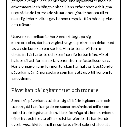
genom exempel och inspirerade sina lagkamrater med sin
arbetsmoral och hängivenhet. Hans erfarenhet och lugna
uppträdande i pressade situationer gjorde honom till en
naturlig ledare, vilket gav honom respekt från både spelare
och tränare.
Utöver sin spelkarriär har Seedorf tagit på sig
mentorsroller, där han väglett yngre spelare och delat med
sig av sin kunskap om spelet. Han betonar vikten av
disciplin, hårt arbete och kontinuerlig förbättring, vilket
hjälper till att forma nästa generation av fotbollsspelare.
Hans engagemang för mentorskap har haft en bestående
påverkan på många spelare som har sett upp till honom för
vägledning.
Påverkan på lagkamrater och tränare
Seedorfs påverkan sträckte sig till både lagkamrater och
tränare, då han främjade en samarbetsinriktad miljö som
förbättrade lagdynamiken. Hans förmåga att kommunicera
effektivt och förstå olika spelstilar gjorde att han kunde
överbrygga klyftor mellan spelare, vilket säkerställde att