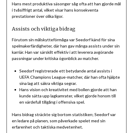
Hans mest produktiva säsonger såg ofta att han gjorde mål
i tvåsiffrigt antal, vilket visar hans konsekventa
prestationer över olika ligor.
Assists och viktiga bidrag
Förutom sin målskytteförmåga var Seedorf känd för sina
spelmakerfärdigheter, där han gav många assists under sin
karriär. Han var särskilt effektiv i att leverera avgörande
passningar under kritiska ögonblick av matcher.
Seedorf registrerade ett betydande antal assists i
UEFA Champions League-matcher, där han ofta hjälpte
sina lag att säkra viktiga segrar.
Hans vision och kreativitet med bollen gjorde att han
kunde sätta upp lagkamrater, vilket gjorde honom till
en värdefull tillgång i offensiva spel.
Hans bidrag sträckte sig bortom statistiken; Seedorf var
en ledare på planen, som påverkade spelet med sin
erfarenhet och taktiska medvetenhet.